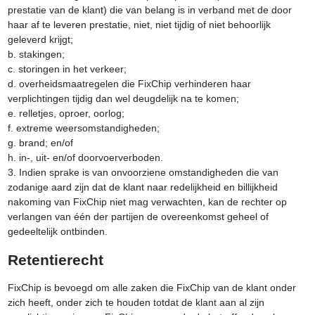
prestatie van de klant) die van belang is in verband met de door
haar af te leveren prestatie, niet, niet tijdig of niet behoorlijk
geleverd krijgt;
b. stakingen;
c. storingen in het verkeer;
d. overheidsmaatregelen die FixChip verhinderen haar
verplichtingen tijdig dan wel deugdelijk na te komen;
e. relletjes, oproer, oorlog;
f. extreme weersomstandigheden;
g. brand; en/of
h. in-, uit- en/of doorvoerverboden.
3. Indien sprake is van onvoorziene omstandigheden die van
zodanige aard zijn dat de klant naar redelijkheid en billijkheid
nakoming van FixChip niet mag verwachten, kan de rechter op
verlangen van één der partijen de overeenkomst geheel of
gedeeltelijk ontbinden.
Retentierecht
FixChip is bevoegd om alle zaken die FixChip van de klant onder
zich heeft, onder zich te houden totdat de klant aan al zijn