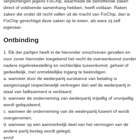
verplichtingen jegens FixChip, waarmede de betreffende zaken
direct of voldoende samenhang hebben, heeft voldaan. Raken
zaken die onder dit recht vallen uit de macht van FixChip, dan is
FixChip gerechtigd deze zaken op te eisen, als ware zij zelf
eigenaar.
Ontbinding
1. Elk der partijen heeft in de hieronder omschreven gevallen en
voor zover hieronder toegekend het recht de overeenkomst zonder
nadere ingebrekestelling en rechterlijke tussenkomst, geheel of
gedeeltelijk, met onmiddellijke ingang te beëindigen:
a. wanneer door de wederpartij surséance van betaling is
aangevraagd respectievelijk verkregen dan wel de wederpartij in
staat van faillissement is verklaard;
b. wanneer de onderneming van wederpartij vrijwillig of onvrijwillig
wordt geliquideerd;
c. wanneer de onderneming van de wederpartij fuseert of wordt
overgenomen;
d. wanneer op een aanmerkelijk deel van het vermogen van de
andere partij beslag wordt gelegd;
en/of