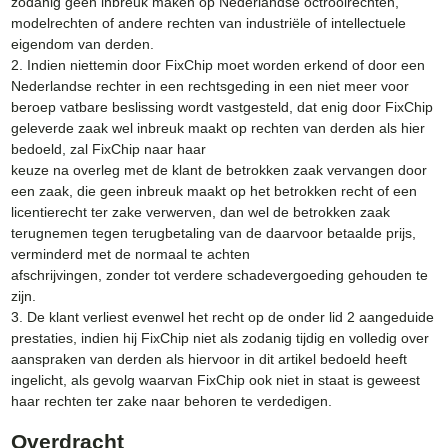
zodanig geen inbreuk maken op Nederlandse octrooirechten,
modelrechten of andere rechten van industriële of intellectuele
eigendom van derden.
2. Indien niettemin door FixChip moet worden erkend of door een
Nederlandse rechter in een rechtsgeding in een niet meer voor
beroep vatbare beslissing wordt vastgesteld, dat enig door FixChip
geleverde zaak wel inbreuk maakt op rechten van derden als hier
bedoeld, zal FixChip naar haar
keuze na overleg met de klant de betrokken zaak vervangen door
een zaak, die geen inbreuk maakt op het betrokken recht of een
licentierecht ter zake verwerven, dan wel de betrokken zaak
terugnemen tegen terugbetaling van de daarvoor betaalde prijs,
verminderd met de normaal te achten
afschrijvingen, zonder tot verdere schadevergoeding gehouden te
zijn.
3. De klant verliest evenwel het recht op de onder lid 2 aangeduide
prestaties, indien hij FixChip niet als zodanig tijdig en volledig over
aanspraken van derden als hiervoor in dit artikel bedoeld heeft
ingelicht, als gevolg waarvan FixChip ook niet in staat is geweest
haar rechten ter zake naar behoren te verdedigen.
Overdracht