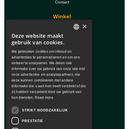
Contact
Winkel
×
FixChip®
Deze website maakt
FixChip® Mini
ENGLISH
FixChip® Sample
gebruik van cookies.
FixChip® Starterkit
DUTCH
We gebruiken cookies om inhoud en
advertenties te personaliseren en om ons
FRENCH
Downloads
verkeer te analyseren. We delen ook
ITALIAN
informatie over uw gebruik van onze site met
FixChip Handleiding
onze advertentie- en analysepartners, die
SPANISH
FixChip Diamasters
deze kunnen combineren met andere
informatie die u aan hen heeft verstrekt of die
JAPANESE
zij hebben verzameld door uw gebruik van
GERMAN
hun diensten.
Read more
© Copyright 2026 FixChip |
STRIKT NOODZAKELIJK
powered by
webmix
PRESTATIE