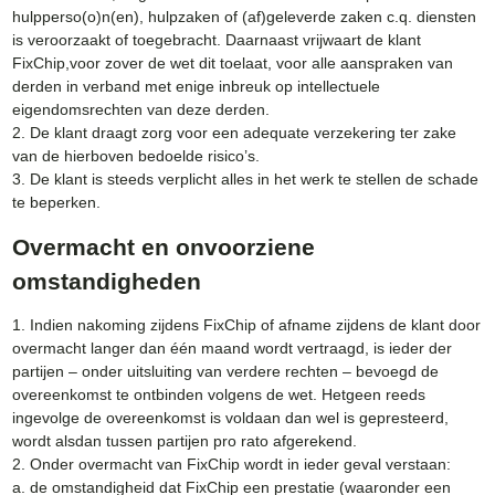
hulpperso(o)n(en), hulpzaken of (af)geleverde zaken c.q. diensten
is veroorzaakt of toegebracht. Daarnaast vrijwaart de klant
FixChip,voor zover de wet dit toelaat, voor alle aanspraken van
derden in verband met enige inbreuk op intellectuele
eigendomsrechten van deze derden.
2. De klant draagt zorg voor een adequate verzekering ter zake
van de hierboven bedoelde risico’s.
3. De klant is steeds verplicht alles in het werk te stellen de schade
te beperken.
Overmacht en onvoorziene
omstandigheden
1. Indien nakoming zijdens FixChip of afname zijdens de klant door
overmacht langer dan één maand wordt vertraagd, is ieder der
partijen – onder uitsluiting van verdere rechten – bevoegd de
overeenkomst te ontbinden volgens de wet. Hetgeen reeds
ingevolge de overeenkomst is voldaan dan wel is gepresteerd,
wordt alsdan tussen partijen pro rato afgerekend.
2. Onder overmacht van FixChip wordt in ieder geval verstaan:
a. de omstandigheid dat FixChip een prestatie (waaronder een