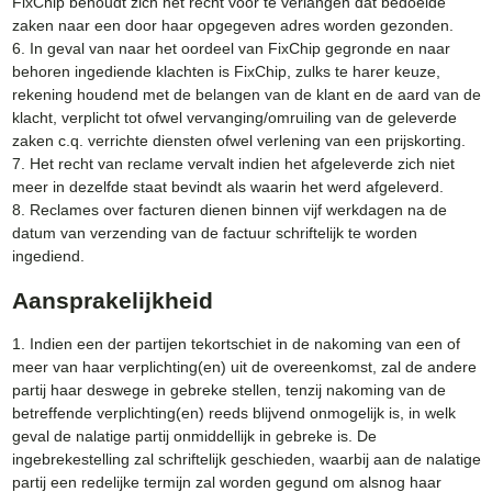
FixChip behoudt zich het recht voor te verlangen dat bedoelde
zaken naar een door haar opgegeven adres worden gezonden.
6. In geval van naar het oordeel van FixChip gegronde en naar
behoren ingediende klachten is FixChip, zulks te harer keuze,
rekening houdend met de belangen van de klant en de aard van de
klacht, verplicht tot ofwel vervanging/omruiling van de geleverde
zaken c.q. verrichte diensten ofwel verlening van een prijskorting.
7. Het recht van reclame vervalt indien het afgeleverde zich niet
meer in dezelfde staat bevindt als waarin het werd afgeleverd.
8. Reclames over facturen dienen binnen vijf werkdagen na de
datum van verzending van de factuur schriftelijk te worden
ingediend.
Aansprakelijkheid
1. Indien een der partijen tekortschiet in de nakoming van een of
meer van haar verplichting(en) uit de overeenkomst, zal de andere
partij haar deswege in gebreke stellen, tenzij nakoming van de
betreffende verplichting(en) reeds blijvend onmogelijk is, in welk
geval de nalatige partij onmiddellijk in gebreke is. De
ingebrekestelling zal schriftelijk geschieden, waarbij aan de nalatige
partij een redelijke termijn zal worden gegund om alsnog haar