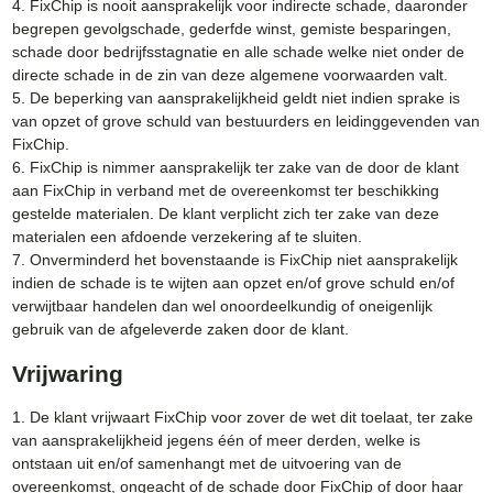
4. FixChip is nooit aansprakelijk voor indirecte schade, daaronder
begrepen gevolgschade, gederfde winst, gemiste besparingen,
schade door bedrijfsstagnatie en alle schade welke niet onder de
directe schade in de zin van deze algemene voorwaarden valt.
5. De beperking van aansprakelijkheid geldt niet indien sprake is
van opzet of grove schuld van bestuurders en leidinggevenden van
FixChip.
6. FixChip is nimmer aansprakelijk ter zake van de door de klant
aan FixChip in verband met de overeenkomst ter beschikking
gestelde materialen. De klant verplicht zich ter zake van deze
materialen een afdoende verzekering af te sluiten.
7. Onverminderd het bovenstaande is FixChip niet aansprakelijk
indien de schade is te wijten aan opzet en/of grove schuld en/of
verwijtbaar handelen dan wel onoordeelkundig of oneigenlijk
gebruik van de afgeleverde zaken door de klant.
Vrijwaring
1. De klant vrijwaart FixChip voor zover de wet dit toelaat, ter zake
van aansprakelijkheid jegens één of meer derden, welke is
ontstaan uit en/of samenhangt met de uitvoering van de
overeenkomst, ongeacht of de schade door FixChip of door haar