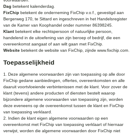
voorwaarden.
Dag
betekent kalenderdag.
FixChip
betekent de onderneming FixChip v.o.f., gevestigd aan
Bergerweg 170, te Sittard en ingeschreven in het Handelsregister
van de Kamer van Koophandel onder nummer 86398245.
Klant
betekent elke rechtspersoon of natuurlijke persoon,
handelend in de uitoefening van zijn beroep of bedrijf, die een
overeenkomst aangaat of aan wilt gaan met FixChip.
Website
betekent de website van FixChip, zijnde www.fixchip.com.
Toepasselijkheid
1. Deze algemene voorwaarden zijn van toepassing op alle door
FixChip gedane aanbiedingen, offertes, overeenkomsten en alle
daaruit voortvloeiende verbintenissen met de klant. Voor zover de
klant (tevens) andere producten of diensten bestelt waarop
bijzondere algemene voorwaarden van toepassing zijn, worden
deze eveneens op de overeenkomst tussen de klant en FixChip
van toepassing verklaard.
2. Indien de klant eigen algemene voorwaarden op een
overeenkomst met FixChip van toepassing verklaart of hiernaar
verwijst, worden die algemene voorwaarden door FixChip niet