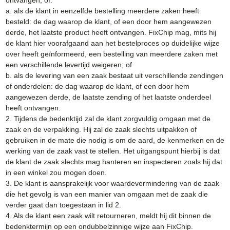
ontvangen, of:
a. als de klant in eenzelfde bestelling meerdere zaken heeft
besteld: de dag waarop de klant, of een door hem aangewezen
derde, het laatste product heeft ontvangen. FixChip mag, mits hij
de klant hier voorafgaand aan het bestelproces op duidelijke wijze
over heeft geïnformeerd, een bestelling van meerdere zaken met
een verschillende levertijd weigeren; of
b. als de levering van een zaak bestaat uit verschillende zendingen
of onderdelen: de dag waarop de klant, of een door hem
aangewezen derde, de laatste zending of het laatste onderdeel
heeft ontvangen.
2. Tijdens de bedenktijd zal de klant zorgvuldig omgaan met de
zaak en de verpakking. Hij zal de zaak slechts uitpakken of
gebruiken in de mate die nodig is om de aard, de kenmerken en de
werking van de zaak vast te stellen. Het uitgangspunt hierbij is dat
de klant de zaak slechts mag hanteren en inspecteren zoals hij dat
in een winkel zou mogen doen.
3. De klant is aansprakelijk voor waardevermindering van de zaak
die het gevolg is van een manier van omgaan met de zaak die
verder gaat dan toegestaan in lid 2.
4. Als de klant een zaak wilt retourneren, meldt hij dit binnen de
bedenktermijn op een ondubbelzinnige wijze aan FixChip.