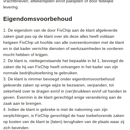
vrachtbrieven, aftekenlijsten en/of paklijsten of door feitelijke
levering.
Eigendomsvoorbehoud
1. De eigendom van de door FixChip aan de klant afgeleverde
zaken gaat pas op de klant over als deze alles heeft voldaan
hetgeen FixChip uit hoofde van alle overeenkomsten met de klant
en in dat kader verrichte diensten of werkzaamheden te vorderen
mocht hebben of krijgen.
2. De klant is, niettegenstaande het bepaalde in lid 1, bevoegd de
zaken die hij van FixChip heeft ontvangen in het kader van zijn
normale bedrijfsuitoefening te gebruiken.
3. De klant is nimmer bevoegd onder eigendomsvoorbehoud
geleverde zaken op enige wijze te bezwaren, verpanden, tot
zekerheid over te dragen en/of in (ver)bruikleen en/of uit handen te
geven. Evenmin is de klant gerechtigd enige verandering aan de
zaak aan te brengen.
4. Indien de klant in gebreke is met de nakoming van zijn
verplichtingen, is FixChip gerechtigd de haar toebehorende zaken
op kosten van de klant te (laten) terughalen van de plaats waar zij
zich bevinden.